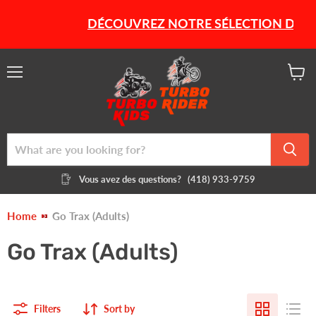
DÉCOUVREZ NOTRE SÉLECTION DE PRO
Menu
View
cart
Vous avez des questions?
(418) 933-9759
Home
Go Trax (Adults)
Go Trax (Adults)
Filters
Sort by