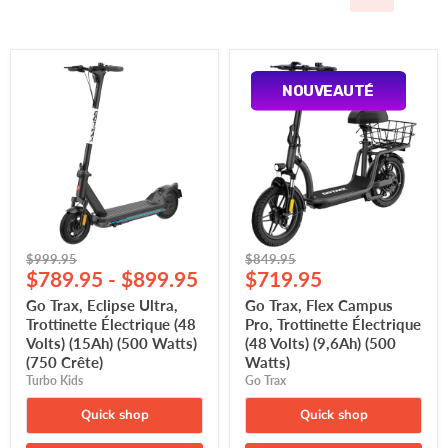
Go
Go
Trax,
Trax,
NOUVEAUTÉ
Eclipse
Flex
Ultra,
Campus
Trottinette
Pro,
Électrique
Trottinette
(48
Électrique
Volts)
(48
(15Ah)
Volts)
(500
(9,6Ah)
Watts)
(500
(750
Watts)
Original
Original
Crête)
$999.95
$849.95
Current
price
$789.95
-
$899.95
price
$719.95
price
Go Trax, Eclipse Ultra,
Go Trax, Flex Campus
Trottinette Électrique (48
Pro, Trottinette Électrique
Volts) (15Ah) (500 Watts)
(48 Volts) (9,6Ah) (500
(750 Crête)
Watts)
Turbo Kids
Go Trax
Quick shop
Quick shop