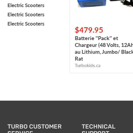
Lithium,
Electric Scooters
Jumbo/
Electric Scooters
Black
Rat
Electric Scooters
$479.95
Batterie ''Pack'' et
Chargeur (48 Volts, 12Ah
au Lithium, Jumbo/ Blac
Rat
Turbokids.ca
TURBO CUSTOMER
TECHNICAL