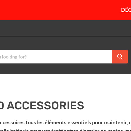
DÉCOUV
D ACCESSORIES
accessoires
tous les éléments essentiels pour maintenir, 
elle batterie
pour vos
trottinettes électriques
,
motos
,
qu