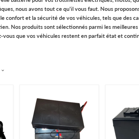
iques, nous avons tout ce qu'il vous faut. Nous proposo
e confort et la sécurité de vos véhicules, tels que des
ca
tien
. Nos produits sont sélectionnés parmi les meilleure
z-vous que vos véhicules restent en parfait état et conti
Battery
Lithium-
''Pack''
ion
(48
battery
Volts,
(48
12Ah)
Volts)
for
Quad
Venom