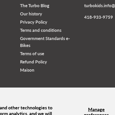
The Turbo Blog
turbokids.info
Our history
418-933-9759
Privacy Policy
Terms and conditions
Government Standards e-
Bikes
Terms of use
Refund Policy
Maison
Government Standards e-Bikes
Terms of use
Refund Policy
Mais
 and other technologies to
Manage
orm analytics, and we will
preferences