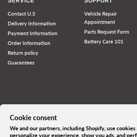
SERVICE
SUPPORT
Contact U.S
Vehicle Repair
Appointment
Delivery Information
Parts Request Form
Payment Information
Battery Care 101
Order Information
Return policy
Guarantees
Cookie consent
The Turbo Blog
Our history
Privacy Policy
Terms and conditions
We and our partners, including Shopify, use cookies
Copyright © 2026 Turbokids.ca.
personalize your experience, show you ads, and perf