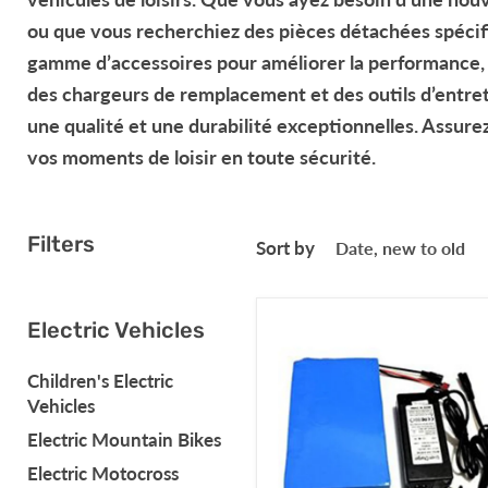
ou que vous recherchiez des
pièces détachées
spécif
gamme d’
accessoires
pour améliorer la performance, l
des
chargeurs
de remplacement et des
outils d’entre
une qualité et une durabilité exceptionnelles. Assure
vos moments de loisir en toute sécurité.
Filters
Sort by
Batterie
Electric Vehicles
''Pack''
et
Children's Electric
Chargeur
Vehicles
(48
Volts,
Electric Mountain Bikes
12Ah)
Electric Motocross
au