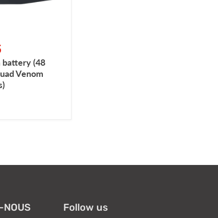
5
 battery (48
 Quad Venom
s)
-NOUS
Follow us