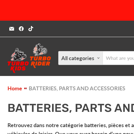
Email
Find
Find
Turbokids.ca
us
us
on
on
Facebook
TikTok
All categories
Home
BATTERIES, PARTS AND ACCESSORIES
BATTERIES, PARTS AN
Retrouvez dans notre catégorie
batteries, pièces et 
véhicules de loisirs. Que vous ayez besoin d’une
nouv