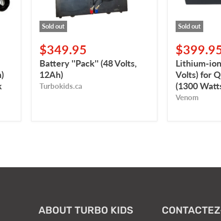
(1300
Watts)
Sold out
Sold out
$349.95
$399.9
Battery ''Pack'' (48 Volts,
Lithium-ion
)
12Ah)
Volts) for
k
(1300 Watt
Turbokids.ca
Venom
ABOUT TURBO KIDS
CONTACTEZ