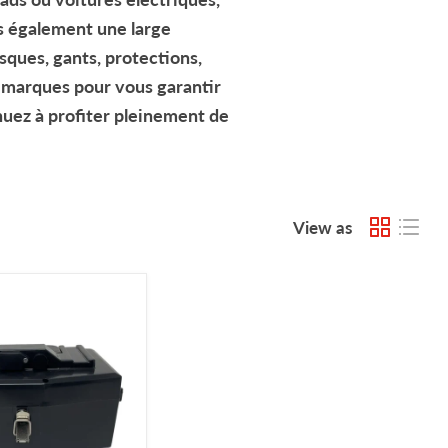
ns également une large
sques
,
gants
,
protections
,
s marques pour vous garantir
nuez à profiter pleinement de
View as