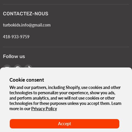
CONTACTEZ-NOUS
turbokids.info@gmail.com
418-933-9759
Follow us
Email
Find
Find
Turbokids.ca
us
us
Cookie consent
on
on
Facebook
TikTok
We and our partners, including Shopify, use cookies and other
technologies to personalize your experience, show you ads,
Language
English
and perform analytics, and we will not use cookies or other
Country
technologies for these purposes unless you accept them. Learn
Canada
(CAD $)
more in our
Privacy Policy
The Turbo Blog
Our history
Privacy Policy
Accept
Terms and conditions
Government Standards e-Bikes