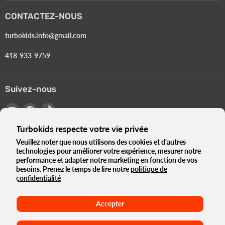
CONTACTEZ-NOUS
turbokids.info@gmail.com
418-933-9759
Suivez-nous
Email
Trouvez-
Trouvez-
Turbokids.ca
nous
nous
Turbokids respecte votre vie privée
sur
sur
Facebook
TikTok
Veuillez noter que nous utilisons des cookies et d’autres
technologies pour améliorer votre expérience, mesurer notre
Langue
Français
performance et adapter notre marketing en fonction de vos
Pays
besoins. Prenez le temps de lire notre
politique de
Canada
(CAD $)
confidentialité
Le Turbo Blogue
Notre histoire
Politique de Confidentialité
Accepter
Termes et Conditions
Normes Gouvernementales e-Bikes
Conditions d'utilisation
Politique de remboursement
Maison