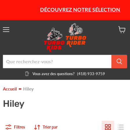
DÉCOUVREZ NOTRE SÉLECTION DE PR
Menu
Voir
le
panier
Vous avez des questions?
(418) 933-9759
Accueil
Hiley
Hiley
Filtres
Trier par