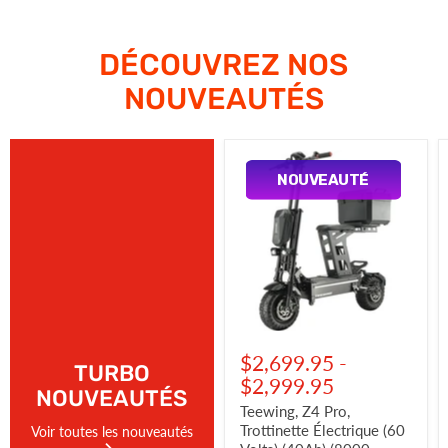
DÉCOUVREZ NOS
NOUVEAUTÉS
Teewing,
Z4
NOUVEAUTÉ
Pro,
Trottinette
Électrique
(60
Volts)
(40Ah)
(8000
Watts)
$2,699.95
-
TURBO
$2,999.95
NOUVEAUTÉS
Teewing, Z4 Pro,
Trottinette Électrique (60
Voir toutes les nouveautés
Volts) (40Ah) (8000
Watts)
Teewing