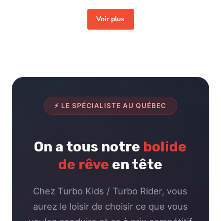
⚡ LE SPÉCIALISTE AU QUÉBEC
On a tous notre
bolide
de rêve
en tête
Chez Turbo Kids / Turbo Rider, vous
aurez le loisir de choisir ce que vous
voulez conduire et ce à prix compétitif
! Notre équipe passionnée vous