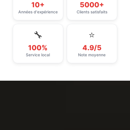
🔧
⭐
100%
4.9/5
Service local
Note moyenne