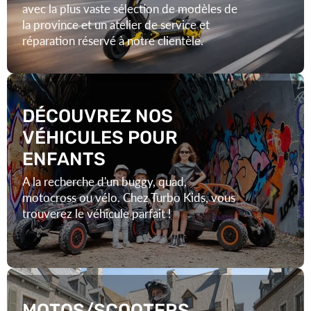
réparation réservé à notre clientèle.
DÉCOUVREZ NOS
VÉHICULES POUR
ENFANTS
A la recherche d'un buggy, quad,
motocross ou vélo. Chez Turbo Kids, vous
trouverez le véhicule parfait !
MOTOS/SCOOTERS
IMMATRICULABLES