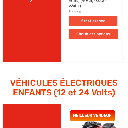
Achat express
Choisir des options
VÉHICULES ÉLECTRIQUES
ENFANTS (12 et 24 Volts)
Moto
Électrique,
MEILLEUR VENDEUR
Spider
3
Roues
(12
Volts)
(1