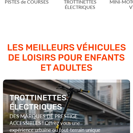
LES MEILLEURS VÉHICULES
DE LOISIRS POUR ENFANTS
ET ADULTES
TROTTINETTES
ÉLECTRIQUES
DES MARQUES DE PRESTIGE
ACCESSIBLES ! Offrez vous une
expérience urbaine ou tout-terrain unique
avec la plus vaste sélection de modèles de
la province et un atelier de service et