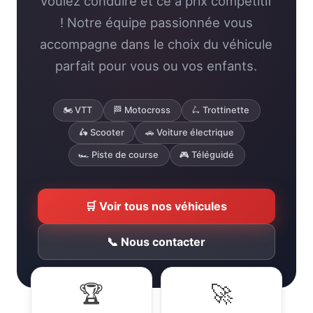
accompagne dans le choix du véhicule
parfait pour vous ou vos enfants.
🏍️ VTT
🏁 Motocross
🛴 Trottinette
🛵 Scooter
🚗 Voiture électrique
🏎️ Piste de course
🎮 Téléguidé
🛒 Voir tous nos véhicules
📞 Nous contacter
🏆
🚀
10+
5000+
Années d'expérience
Clients satisfaits