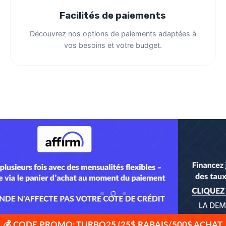
Découvrez nos options de paiements adaptées à
vos besoins et votre budget.
Diapositive
Diapositive
Diapositive
1
3
2
Diapositive
🚚 LIVRAISON GRATUITE !!! 🚚 VOITURES POUR
2
sur
ENFANTS ET TROTTINETTES
3