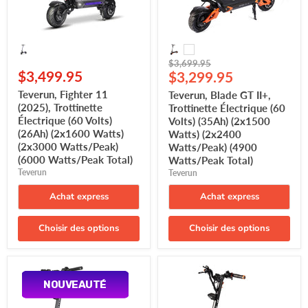
(2x1600
(2x1500
Watts)
Watts)
(2x3000
(2x2400
Watts/Peak)
Watts/Peak)
(6000
(4900
Prix
$3,699.95
Watts/Peak
Watts/Peak
$3,499.95
Prix
d'origine
$3,299.95
Total)
Total)
actuel
Teverun, Fighter 11
Teverun, Blade GT II+,
(2025), Trottinette
Trottinette Électrique (60
Électrique (60 Volts)
Volts) (35Ah) (2x1500
(26Ah) (2x1600 Watts)
Watts) (2x2400
(2x3000 Watts/Peak)
Watts/Peak) (4900
(6000 Watts/Peak Total)
Watts/Peak Total)
Teverun
Teverun
Achat express
Achat express
Choisir des options
Choisir des options
Teverun,
Teverun,
Fighter
Blade
NOUVEAUTÉ
NOUVEAUTÉ
Mini
GT
Pro
II,