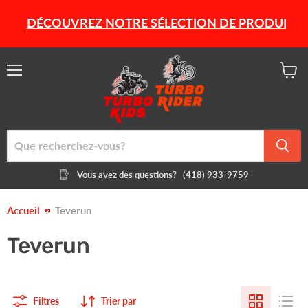
DÉCOUVREZ NOTRE SÉLECTION DE PRODUITS HIVERN
Menu
Voir
le
panier
Vous avez des questions?
(418) 933-9759
Accueil
Teverun
Teverun
Filtres
Trier par