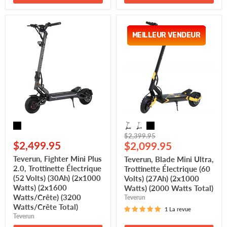
Teverun,
Teverun,
Fighter
Blade
MEILLEUR VENDEUR
MEILLEUR VENDEUR
Mini
Mini
Plus
Ultra,
2.0,
Trottinette
Trottinette
Électrique
Électrique
(60
(52
Volts)
Volts)
(27Ah)
(30Ah)
(2x1000
(2x1000
Watts)
Watts)
(2000
(2x1600
Watts
Watts/Crête)
Total)
Prix
$2,399.95
(3200
$2,499.95
Prix
d'origine
$2,099.95
Watts/Crête
Total)
actuel
Teverun, Fighter Mini Plus
Teverun, Blade Mini Ultra,
2.0, Trottinette Électrique
Trottinette Électrique (60
(52 Volts) (30Ah) (2x1000
Volts) (27Ah) (2x1000
Watts) (2x1600
Watts) (2000 Watts Total)
Watts/Crête) (3200
Teverun
Watts/Crête Total)
1 La revue
Teverun