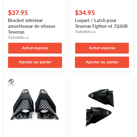
$37.95
$34.95
Bracket inferieur
Loquet / Latch pour
amortisseur de vitesse
Teverun Fighter et 7260R
Teverun
Turbokids.ca
Turbokids.ca
Achat express
Achat express
Ajouter au panier
Ajouter au panier
Couvercles
Couvercles
latéraux
latéraux
barre
barre
LED
LED
Teverun
Teverun
(G/D)
(G/D)