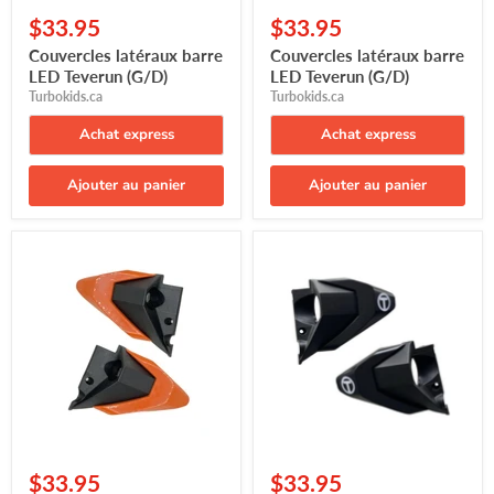
$33.95
$33.95
Couvercles latéraux barre
Couvercles latéraux barre
LED Teverun (G/D)
LED Teverun (G/D)
Turbokids.ca
Turbokids.ca
Achat express
Achat express
Ajouter au panier
Ajouter au panier
Couvercles
Couvercles
latéraux
latéraux
barre
barre
LED
LED
Teverun
Teverun
(G/D)
(G/D)
$33.95
$33.95