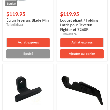
Épuisé
$119.95
$119.95
Écran Teverun, Blade Mini
Loquet pliant / Folding
Latch pour Teverun
Turbokids.ca
Fighter et 7260R
Turbokids.ca
Achat express
Achat express
Épuisé
Ajouter au panier
Bracket
Loquet
inferieur
/
amortisseur
Latch
de
pour
vitesse
Teverun
Teverun
Fighter
et
7260R