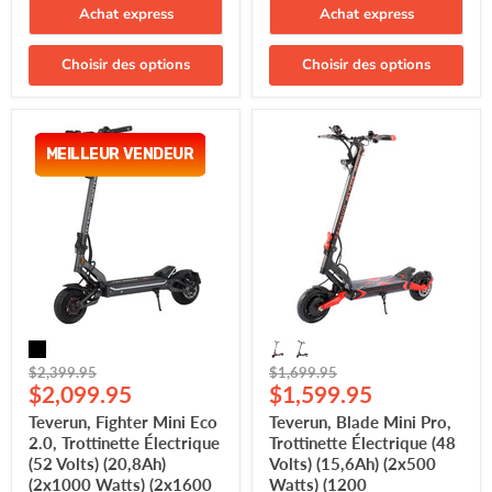
Achat express
Achat express
Choisir des options
Choisir des options
Teverun,
Teverun,
Fighter
Blade
MEILLEUR VENDEUR
MEILLEUR VENDEUR
Mini
Mini
Eco
Pro,
2.0,
Trottinette
Trottinette
Électrique
Électrique
(48
(52
Volts)
Volts)
(15,6Ah)
(20,8Ah)
(2x500
(2x1000
Watts)
Watts)
(1200
(2x1600
Watts/Peak)
Watts/Peak)
(2400
Prix
Prix
$2,399.95
$1,699.95
(3200
Watts/Peak
Prix
Prix
d'origine
$2,099.95
d'origine
$1,599.95
Watts/Peak
Total)
Total)
actuel
actuel
Teverun, Fighter Mini Eco
Teverun, Blade Mini Pro,
2.0, Trottinette Électrique
Trottinette Électrique (48
(52 Volts) (20,8Ah)
Volts) (15,6Ah) (2x500
(2x1000 Watts) (2x1600
Watts) (1200