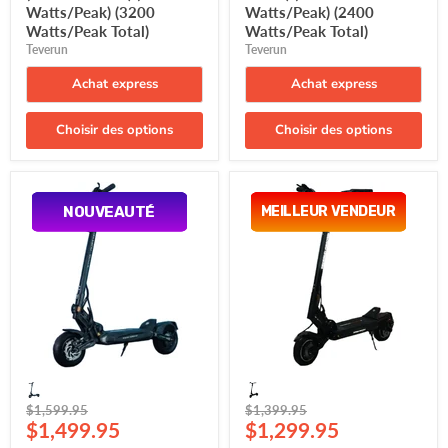
Watts/Peak) (3200
Watts/Peak) (2400
Watts/Peak Total)
Watts/Peak Total)
Teverun
Teverun
Achat express
Achat express
Choisir des options
Choisir des options
Teverun,
Teverun,
Space,
Fighter
NOUVEAUTÉ
NOUVEAUTÉ
MEILLEUR VENDEUR
MEILLEUR VENDEUR
Trottinette
Q,
Électrique
Trottinette
(52
Électrique
Volts)
(52
(18Ah)
Volts)
(2x500
(13Ah)
Watts)
(2x500
(1200
Watts)
Crête)
(1200
Crête)
Prix
Prix
$1,599.95
$1,399.95
Prix
Prix
d'origine
$1,499.95
d'origine
$1,299.95