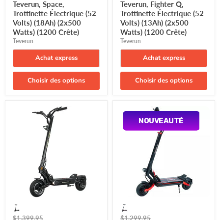
actuel
actuel
Teverun, Space,
Teverun, Fighter Q,
Trottinette Électrique (52
Trottinette Électrique (52
Volts) (18Ah) (2x500
Volts) (13Ah) (2x500
Watts) (1200 Crête)
Watts) (1200 Crête)
Teverun
Teverun
Achat express
Achat express
Choisir des options
Choisir des options
Teverun,
Teverun,
Space
Blade
NOUVEAUTÉ
NOUVEAUTÉ
Lite,
Q
Trottinette
Pro,
Électrique
Trottinette
(52
Électrique
Volts)
(36
(10,2Ah)
Volts)
(350
(15Ah)
Watts)
(2x350
(670
Watts)
Crête)
(2x670
Watts/Peak)
(1340
Prix
Prix
$1,399.95
$1,299.95
Watts/Peak