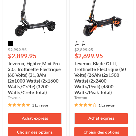
2.0,
Trottinette
Trottinette
Électrique
Électrique
(60
(60
Volts)
Volts)
(26Ah)
(31,8Ah)
(2x1500
(2x1000
Watts)
Watts)
(2x2400
(2x1600
Watts/Peak)
Watts/Crête)
(4800
Prix
Prix
$2,999.95
$2,899.95
(3200
Watts/Peak
Prix
Prix
d'origine
$2,899.95
d'origine
$2,699.95
Watts/Crête
Total)
Total)
actuel
actuel
Teverun, Fighter Mini Pro
Teverun, Blade GT II,
2.0, Trottinette Électrique
Trottinette Électrique (60
(60 Volts) (31,8Ah)
Volts) (26Ah) (2x1500
(2x1000 Watts) (2x1600
Watts) (2x2400
Watts/Crête) (3200
Watts/Peak) (4800
Watts/Crête Total)
Watts/Peak Total)
Teverun
Teverun
1 La revue
1 La revue
Achat express
Achat express
Choisir des options
Choisir des options