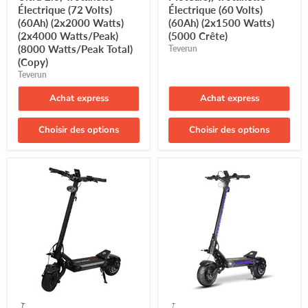
Électrique (72 Volts)
Électrique (60 Volts)
(60Ah) (2x2000 Watts)
(60Ah) (2x1500 Watts)
(2x4000 Watts/Peak)
(5000 Crête)
(8000 Watts/Peak Total)
Teverun
(Copy)
Teverun
Achat express
Achat express
Choisir des options
Choisir des options
Teverun,
Teverun,
Fighter
Fighter
Supreme
11+,
Ultra,
Trottinette
Trottinette
Électrique
Électrique
(60
(72
Volts)
Volts)
(35Ah)
(60Ah)
(2x1500
(2x2000
Watts)
Watts)
(2x2500
(2x4000
Watts/Peak)
Watts/Peak)
(5000