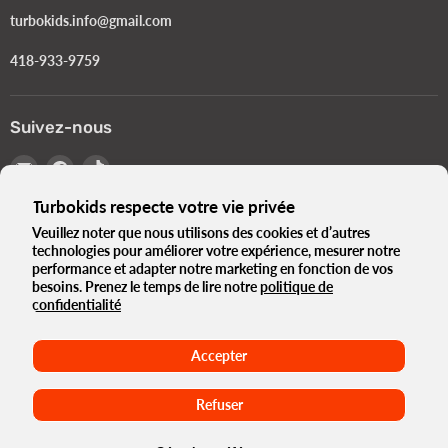
turbokids.info@gmail.com
418-933-9759
Suivez-nous
Email
Trouvez-
Trouvez-
Turbokids.ca
nous
nous
Turbokids respecte votre vie privée
sur
sur
Facebook
TikTok
Veuillez noter que nous utilisons des cookies et d’autres
technologies pour améliorer votre expérience, mesurer notre
Langue
Français
performance et adapter notre marketing en fonction de vos
Pays
besoins. Prenez le temps de lire notre
politique de
Canada
(CAD $)
confidentialité
Le Turbo Blogue
Notre histoire
Politique de Confidentialité
Accepter
Termes et Conditions
Normes Gouvernementales e-Bikes
Conditions d'utilisation
Politique de remboursement
Maison
Refuser
Droits d'auteur © 2026 Turbokids.ca.