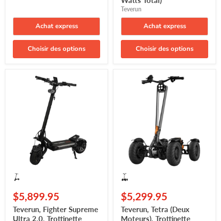
Watts Total)
Teverun
Achat express
Achat express
Choisir des options
Choisir des options
Teverun,
Teverun,
Fighter
Tetra
Supreme
(Deux
Ultra
Moteurs),
2.0,
Trottinette
Trottinette
Électrique
Électrique
(60
(72
Volts)
Volts)
(60Ah)
(60Ah)
(2x1500
(2x2000
Watts)
Watts)
(5000
(2x4000
Crête)
Watts/Peak)
(8000
$5,899.95
$5,299.95
Watts/Peak
Total)
Teverun, Fighter Supreme
Teverun, Tetra (Deux
(Copy)
Ultra 2.0, Trottinette
Moteurs), Trottinette