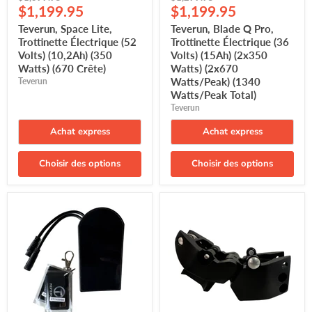
Prix
Prix
d'origine
$1,199.95
d'origine
$1,199.95
Total)
actuel
actuel
Teverun, Space Lite,
Teverun, Blade Q Pro,
Trottinette Électrique (52
Trottinette Électrique (36
Volts) (10,2Ah) (350
Volts) (15Ah) (2x350
Watts) (670 Crête)
Watts) (2x670
Watts/Peak) (1340
Teverun
Watts/Peak Total)
Teverun
Achat express
Achat express
Choisir des options
Choisir des options
Écran
Loquet
Teverun,
pliant
Blade
/
Mini
Folding
Latch
pour
Teverun
Fighter
et
7260R