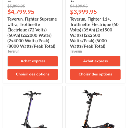
(8000
Watts/Peak
Prix
Prix
$5,899.95
$4,199.95
Watts/Peak
Total)
Prix
Prix
d'origine
$4,799.95
d'origine
$3,999.95
Total)
actuel
actuel
Teverun, Fighter Supreme
Teverun, Fighter 11+,
Ultra, Trottinette
Trottinette Électrique (60
Électrique (72 Volts)
Volts) (35Ah) (2x1500
(60Ah) (2x2000 Watts)
Watts) (2x2500
(2x4000 Watts/Peak)
Watts/Peak) (5000
(8000 Watts/Peak Total)
Watts/Peak Total)
Teverun
Teverun
Achat express
Achat express
Choisir des options
Choisir des options
Teverun,
Teverun,
Fighter
Blade
11
GT
(2025),
II+,
Trottinette
Trottinette
Électrique
Électrique
(60
(60
Volts)
Volts)
(26Ah)
(35Ah)