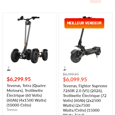
Teverun,
Teverun,
Tetra
Fighter
MEILLEUR VENDEUR
MEILLEUR VENDEUR
(Quatre
Supreme
Moteurs),
7260R
Trottinette
2.0
Électrique
(V5)
(60
(2026),
Volts)
Trottinette
(60Ah)
Électrique
(4x1500
(72
Watts)
Volts)
(10000
(60Ah)
Crête)
(2x2500
Watts)
Prix
$6,499.95
(2x7500
$6,299.95
Prix
d'origine
$6,099.95
Watts/Crête)
(15000
actuel
Teverun, Tetra (Quatre
Teverun, Fighter Supreme
Watts
Moteurs), Trottinette
7260R 2.0 (V5) (2026),
Total)
Électrique (60 Volts)
Trottinette Électrique (72
(60Ah) (4x1500 Watts)
Volts) (60Ah) (2x2500
(10000 Crête)
Watts) (2x7500
Teverun
Watts/Crête) (15000