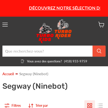
DÉCOUVREZ NOTRE SÉLECTION DE PROD
Menu
Voir
le
panier
Vous avez des questions?
(418) 933-9759
Accueil
Segway (Ninebot)
Segway (Ninebot)
Filtres
Trier par