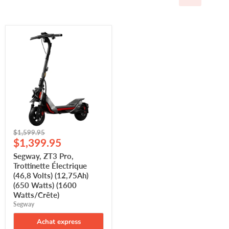
Segway,
ZT3
Pro,
Trottinette
Électrique
(46,8
Volts)
(12,75Ah)
(650
Watts)
(1600
Watts/Crête)
Prix
$1,599.95
Prix
d'origine
$1,399.95
actuel
Segway, ZT3 Pro,
Trottinette Électrique
(46,8 Volts) (12,75Ah)
(650 Watts) (1600
Watts/Crête)
Segway
Achat express