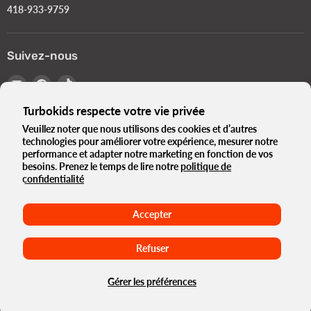
418-933-9759
Suivez-nous
Email
Trouvez-
Trouvez-
Turbokids.ca
nous
nous
Turbokids respecte votre vie privée
sur
sur
Facebook
TikTok
Veuillez noter que nous utilisons des cookies et d’autres
technologies pour améliorer votre expérience, mesurer notre
Langue
Français
performance et adapter notre marketing en fonction de vos
Pays
besoins. Prenez le temps de lire notre
politique de
Canada
(CAD $)
confidentialité
Le Turbo Blogue
Notre histoire
Politique de Confidentialité
Accepter
Termes et Conditions
Normes Gouvernementales e-Bikes
Conditions d'utilisation
Politique de remboursement
Maison
Refuser
Droits d'auteur © 2026 Turbokids.ca.
Commerce électronique propulsé par Shopify
Gérer les préférences