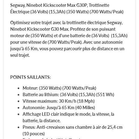
Segway, Ninebot Kickscooter Max G30P, Trottinette
Électrique (36 Volts) (15,3Ah) (350 Watts) (700 Watts/Peak)
Optimisez votre trajet avec la trottinette électrique
Segway
,
Ninebot Kickscooter
G30 Max
. Profitez de son puissant
moteur de
(350 Watts)
et d'une batterie de
(36 Volts)
(15,3Ah)
pour une vitesse de
(700 Watts/Peak)
. Avec une autonomie
jusqu'à
65 Km
, vous pouvez parcourir plus de distance en un
seul trajet.
POINTS SAILLANTS:
Moteur:
(350 Watts) (700 Watts/Peak)
Batterie au lithium:
(36 Volts) (15,3Ah)
(551 Wh)
Vitesse maximum:
30 Km/h (18 Mph)
Autonomie: Jusqu'à
65 Km (40 Milles)
Affichage
LED
clair indique le mode, la vitesse, la
batterie, la distance.
Pneus: Anti-crevaison sans chambre à air de
25,4 cm
(10 pouces)