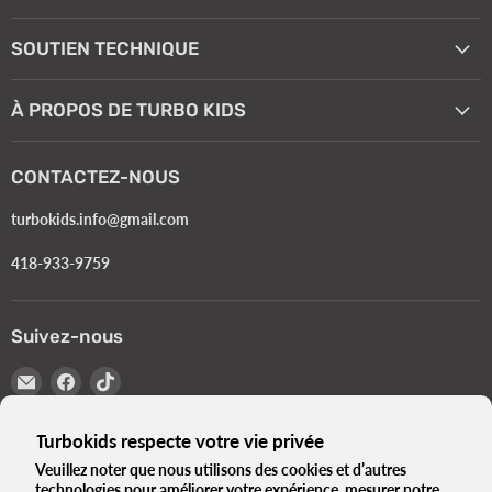
SOUTIEN TECHNIQUE
À PROPOS DE TURBO KIDS
CONTACTEZ-NOUS
turbokids.info@gmail.com
418-933-9759
Suivez-nous
Email
Trouvez-
Trouvez-
Turbokids.ca
nous
nous
sur
sur
Turbokids respecte votre vie privée
Facebook
TikTok
Veuillez noter que nous utilisons des cookies et d’autres
Langue
Français
technologies pour améliorer votre expérience, mesurer notre