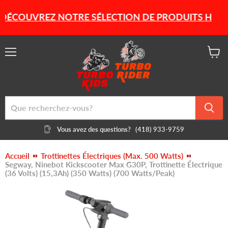
COUVREZ NOTRE SÉLECTION DE PRODUITS HIVERNAU
Menu
Voir
le
panier
Vous avez des questions?
(418) 933-9759
Accueil
Trottinettes Électriques (Max. 500 Watts)
Segway, Ninebot Kickscooter Max G30P, Trottinette Électrique
(36 Volts) (15,3Ah) (350 Watts) (700 Watts/Peak)