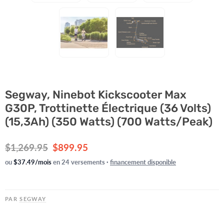
Segway, Ninebot Kickscooter Max
G30P, Trottinette Électrique (36 Volts)
(15,3Ah) (350 Watts) (700 Watts/Peak)
Prix d'origine
Prix actuel
$1,269.95
$899.95
ou
$37.49/mois
en 24 versements ·
financement disponible
PAR
SEGWAY