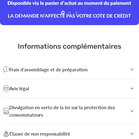
Diapositive
Diapositive
Diapositive
2
3
1
Diapositive
1
sur
3
Informations complémentaires
Frais d'assemblage et de préparation
Avis légal
Divulgation en vertu de la loi sur la protection des
consommateurs
Clause de non responsabilité