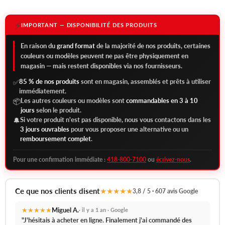
⚡
IMPORTANT — DISPONIBILITÉ DES PRODUITS
En raison du
grand format
de la majorité de nos produits, certaines
couleurs ou modèles peuvent ne pas être physiquement en
magasin — mais restent disponibles via nos fournisseurs.
85 % de nos produits
sont en magasin, assemblés et prêts à utiliser
✅
immédiatement.
Les autres couleurs ou modèles sont
commandables en 3 à 10
📦
jours
selon le produit.
Si votre produit n'est pas disponible, nous vous contactons dans les
🔔
3 jours ouvrables
pour vous proposer une alternative ou un
remboursement complet
.
Pour une confirmation immédiate :
418-800-7100
ou
écrivez-nous
.
Ce que nos clients disent
★★★★★
3,8 / 5 · 607 avis Google
★★★★★
Miguel A.
· il y a 1 an · Google
"J'hésitais à acheter en ligne. Finalement j'ai commandé des