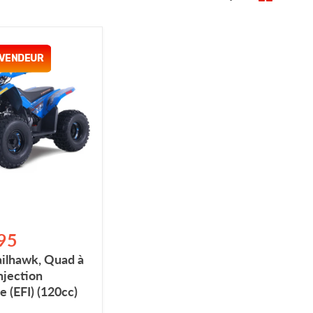
 VENDEUR
e
95
ailhawk, Quad à
njection
e (EFI) (120cc)