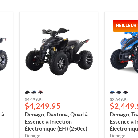
Denago,
Denago,
Daytona,
Trailhawk,
MEILLEUR
Quad
Quad
à
à
Essence
Essence
à
à
Injection
Injection
Électronique
Électroniqu
(EFI)
(EFI)
(250cc)
(120cc)
Prix
Prix
$4,499.95
$2,649.95
Prix
Prix
$4,249.95
$2,449.
d'origine
d'origine
actuel
actuel
 à
Denago, Daytona, Quad à
Denago, Tr
Essence à Injection
Essence à I
Électronique (EFI) (250cc)
Électroniqu
Denago
Denago