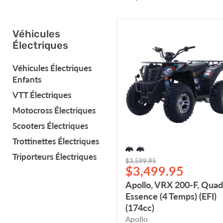
Apollo,
Véhicules
VRX
Électriques
200-
F,
Véhicules Électriques
Quad
Enfants
à
Essence
VTT Électriques
(4
Motocross Électriques
Temps)
(EFI)
Scooters Électriques
(174cc)
Trottinettes Électriques
Triporteurs Électriques
Prix
$3,599.95
Prix
$3,499.95
d'origine
actuel
Apollo, VRX 200-F, Quad
Essence (4 Temps) (EFI)
(174cc)
Apollo