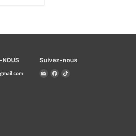
-NOUS
Suivez-nous
Email
Trouvez-
Trouvez-
@gmail.com
Turbokids.ca
nous
nous
sur
sur
Facebook
TikTok