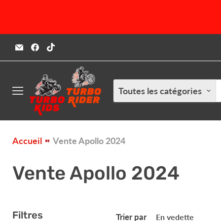
Email
Trouvez-
Trouvez-
Turbokids.ca
nous
nous
sur
sur
Facebook
TikTok
Toutes les catégories
Menu
Accueil
Vente Apollo 2024
Vente Apollo 2024
Filtres
Trier par