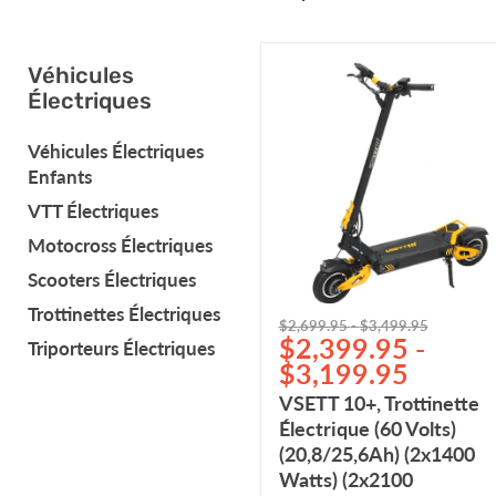
VSETT
Véhicules
10+,
Électriques
Trottinette
Électrique
Véhicules Électriques
(60
Enfants
Volts)
(20,8/25,6Ah)
VTT Électriques
(2x1400
Motocross Électriques
Watts)
(2x2100
Scooters Électriques
Watts/Crête
4200
Trottinettes Électriques
Prix
Prix
$2,699.95
-
$3,499.95
Watts)
$2,399.95
-
d'origine
d'origine
Triporteurs Électriques
$3,199.95
VSETT 10+, Trottinette
Électrique (60 Volts)
(20,8/25,6Ah) (2x1400
Watts) (2x2100