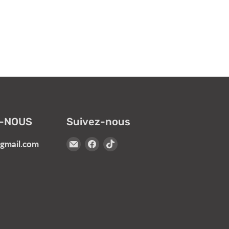
-NOUS
Suivez-nous
Email
Trouvez-
Trouvez-
@gmail.com
Turbokids.ca
nous
nous
sur
sur
Facebook
TikTok