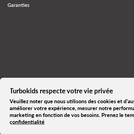
Garanties
Le Turbo Blogue
Notre histoire
Politique de Confidentialité
Term
Turbokids respecte votre vie privée
Conditions d'utilisation
Politique de remboursement
Maison
Veuillez noter que nous utilisons des cookies et d’a
Droits d'auteur © 2026 Turbokids.ca.
améliorer votre expérience, mesurer notre perform
Commerce électronique propulsé par Shopify
marketing en fonction de vos besoins. Prenez le tem
confidentialité