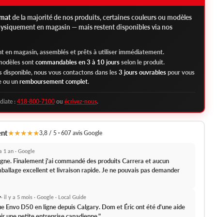
rmat
de la majorité de nos produits, certaines couleurs ou modèles
hysiquement en magasin — mais restent disponibles via nos
t en magasin, assemblés et prêts à utiliser immédiatement.
 modèles sont
commandables en 3 à 10 jours
selon le produit.
as disponible, nous vous contactons dans les
3 jours ouvrables
pour vous
e ou un
remboursement complet
.
diate :
418-800-7100
ou
écrivez-nous
.
ent
★★★★★
3,8 / 5 · 607 avis Google
y a 1 an · Google
 ligne. Finalement j'ai commandé des produits Carrera et aucun
ballage excellent et livraison rapide.
Je ne pouvais pas demander
y
· il y a 5 mois · Google · Local Guide
que Envo D50 en ligne depuis Calgary.
Dom et Éric ont été d'une aide
ir une petite entreprise canadienne."