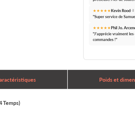
★★★★★
Kevin Rood
· i
"
Super service de Samue
★★★★★
Phil Jo. Arcen
"J'apprécie vraiment le
commandes !
"
aractéristiques
Poids et dimen
(4 Temps)