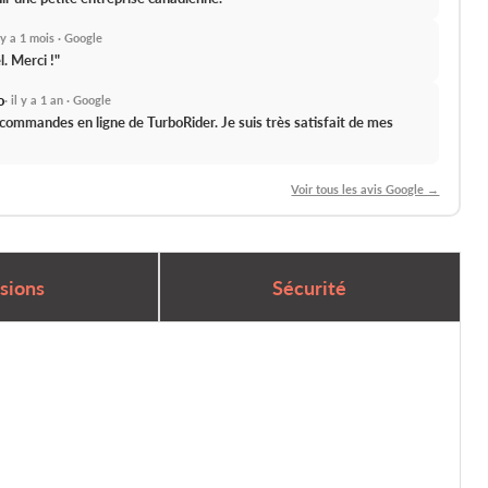
l y a 1 mois · Google
l.
Merci !"
o
· il y a 1 an · Google
s commandes en ligne de TurboRider.
Je suis très satisfait de mes
Voir tous les avis Google →
sions
Sécurité