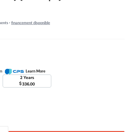
ents ·
financement disponible
om
Learn More
2 Years
$
336.00