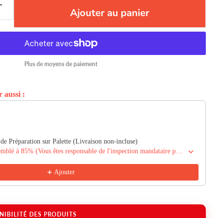
Ajouter au panier
Plus de moyens de paiement
 aussi :
xt buttons to navigate through product recommendations, or s
de Préparation sur Palette (Livraison non-incluse)
Préparation en boite préassemblé à 85% (Vous êtes responsable de l'inspection mandataire par un mécanicien certifié)
Ajouter
NIBILITÉ DES PRODUITS