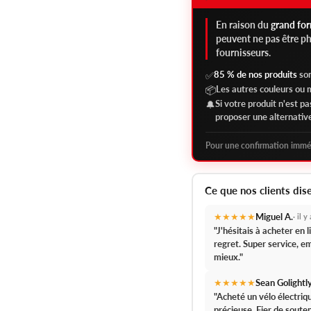
En raison du
grand fo
peuvent ne pas être p
fournisseurs.
85 % de nos produits
son
✅
Les autres couleurs ou
📦
Si votre produit n'est p
🔔
proposer une alternativ
Pour une confirmation immé
Ce que nos clients dis
★★★★★
Miguel A.
· il 
"J'hésitais à acheter en
regret.
Super service, em
mieux."
★★★★★
Sean Golightl
"Acheté un vélo électri
précieuse.
Fier de souten