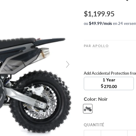
$1,199.95
ou
$49.99/mois
en 24 versem
PAR
APOLLO
Add Accidental Protection fr
1 Year
$
270.00
Color:
Noir
QUANTITÉ