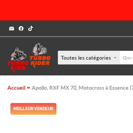
MEILLEUR VENDEUR
Email
Trouvez-
Trouvez-
Turbokids.ca
nous
nous
sur
sur
Facebook
TikTok
Toutes les catégories
Accueil
Apollo, RXF MX 70, Motocross à Essence (7
MEILLEUR VENDEUR