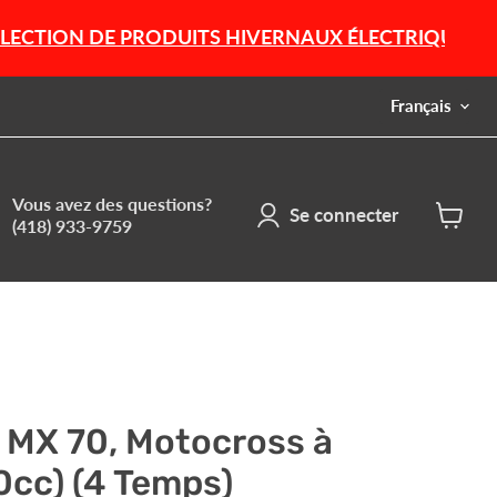
E PRODUITS HIVERNAUX ÉLECTRIQUES ET À ESSENC
Langue
Français
Vous avez des questions?
Se connecter
(418) 933-9759
Voir
le
panier
F MX 70, Motocross à
0cc) (4 Temps)