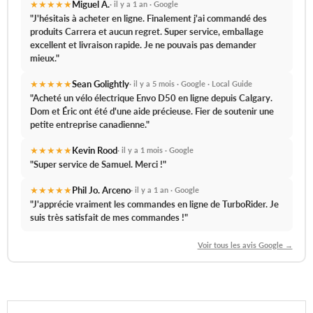
★★★★★
Miguel A.
· il y a 1 an · Google
"J'hésitais à acheter en ligne. Finalement j'ai commandé des
produits Carrera et aucun regret.
Super service, emballage
excellent et livraison rapide.
Je ne pouvais pas demander
mieux."
★★★★★
Sean Golightly
· il y a 5 mois · Google · Local Guide
"Acheté un vélo électrique Envo D50 en ligne depuis Calgary.
Dom et Éric ont été d'une aide précieuse.
Fier de soutenir une
petite entreprise canadienne."
★★★★★
Kevin Rood
· il y a 1 mois · Google
"
Super service de Samuel.
Merci !"
★★★★★
Phil Jo. Arceno
· il y a 1 an · Google
"J'apprécie vraiment les commandes en ligne de TurboRider.
Je
suis très satisfait de mes commandes !
"
Voir tous les avis Google →