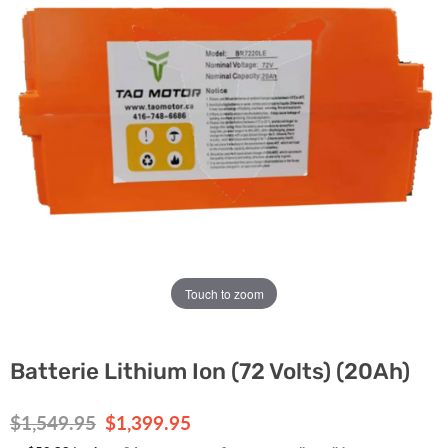
Touch to zoom
Batterie Lithium Ion (72 Volts) (20Ah)
Prix d'origine
Prix actuel
$1,549.95
$1,399.95