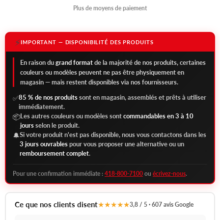
Plus de moyens de paiement
⚡
IMPORTANT — DISPONIBILITÉ DES PRODUITS
En raison du
grand format
de la majorité de nos produits, certaines
couleurs ou modèles peuvent ne pas être physiquement en
magasin — mais restent disponibles via nos fournisseurs.
85 % de nos produits
sont en magasin, assemblés et prêts à utiliser
✅
immédiatement.
Les autres couleurs ou modèles sont
commandables en 3 à 10
📦
jours
selon le produit.
Si votre produit n'est pas disponible, nous vous contactons dans les
🔔
3 jours ouvrables
pour vous proposer une alternative ou un
remboursement complet
.
Pour une confirmation immédiate :
418-800-7100
ou
écrivez-nous
.
Ce que nos clients disent
★★★★★
3,8 / 5 · 607 avis Google