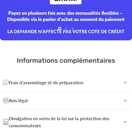
Diapositive
Diapositive
Diapositive
2
3
1
Diapositive
1
sur
3
Informations complémentaires
Frais d'assemblage et de préparation
Avis légal
Divulgation en vertu de la loi sur la protection des
consommateurs