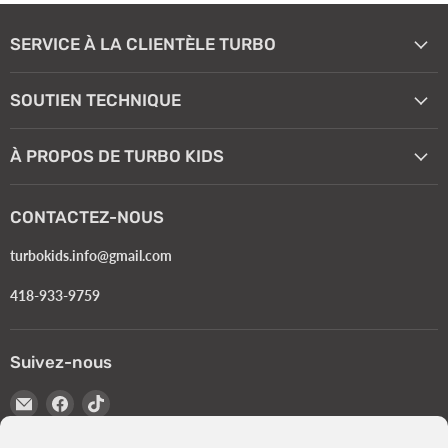
SERVICE À LA CLIENTÈLE TURBO
SOUTIEN TECHNIQUE
À PROPOS DE TURBO KIDS
CONTACTEZ-NOUS
turbokids.info@gmail.com
418-933-9759
Suivez-nous
Email
Trouvez-
Trouvez-
Turbokids.ca
nous
nous
sur
sur