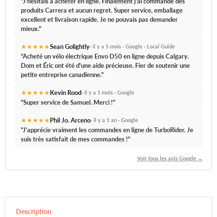
"J'hésitais à acheter en ligne. Finalement j'ai commandé des
produits Carrera et aucun regret.
Super service, emballage
excellent et livraison rapide.
Je ne pouvais pas demander
mieux."
★★★★★
Sean Golightly
· il y a 5 mois · Google · Local Guide
"Acheté un vélo électrique Envo D50 en ligne depuis Calgary.
Dom et Éric ont été d'une aide précieuse.
Fier de soutenir une
petite entreprise canadienne."
★★★★★
Kevin Rood
· il y a 1 mois · Google
"
Super service de Samuel.
Merci !"
★★★★★
Phil Jo. Arceno
· il y a 1 an · Google
"J'apprécie vraiment les commandes en ligne de TurboRider.
Je
suis très satisfait de mes commandes !
"
Voir tous les avis Google →
Description