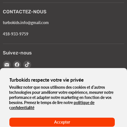
CONTACTEZ-NOUS
turbokids.info@gmail.com
418-933-9759
Suivez-nous
Email
Trouvez-
Trouvez-
Turbokids.ca
nous
nous
sur
sur
Turbokids respecte votre vie privée
Facebook
TikTok
Veuillez noter que nous utilisons des cookies et d’autres
Langue
Français
technologies pour améliorer votre expérience, mesurer notre
performance et adapter notre marketing en fonction de vos
Pays
Canada
(CAD $)
besoins. Prenez le temps de lire notre
politique de
confidentialité
Le Turbo Blogue
Notre histoire
Politique de Confidentialité
Termes et Conditions
Normes Gouvernementales e-Bikes
Accepter