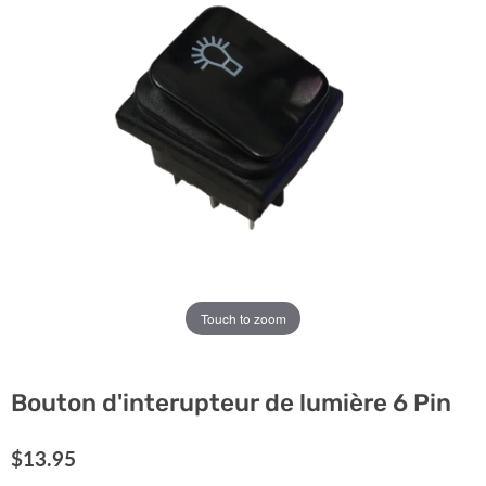
Touch to zoom
Bouton d'interupteur de lumière 6 Pin
Prix actuel
$13.95