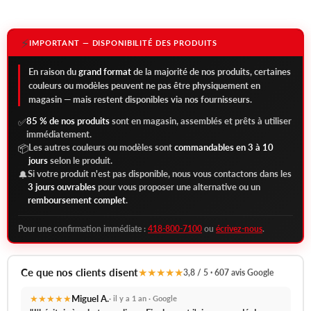
⚡
IMPORTANT — DISPONIBILITÉ DES PRODUITS
En raison du
grand format
de la majorité de nos produits, certaines
couleurs ou modèles peuvent ne pas être physiquement en
magasin — mais restent disponibles via nos fournisseurs.
85 % de nos produits
sont en magasin, assemblés et prêts à utiliser
✅
immédiatement.
Les autres couleurs ou modèles sont
commandables en 3 à 10
📦
jours
selon le produit.
Si votre produit n'est pas disponible, nous vous contactons dans les
🔔
3 jours ouvrables
pour vous proposer une alternative ou un
remboursement complet
.
Pour une confirmation immédiate :
418-800-7100
ou
écrivez-nous
.
Ce que nos clients disent
★★★★★
3,8 / 5 · 607 avis Google
★★★★★
Miguel A.
· il y a 1 an · Google