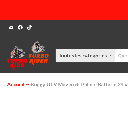
Email
Trouvez-
Trouvez-
Turbokids.ca
nous
nous
sur
sur
Facebook
TikTok
Toutes les catégories
Accueil
Buggy UTV Maverick Police (Batterie 24 Vo