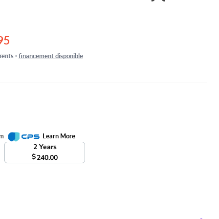
ctuel
95
ents ·
financement disponible
om
Learn More
2 Years
$
240.00