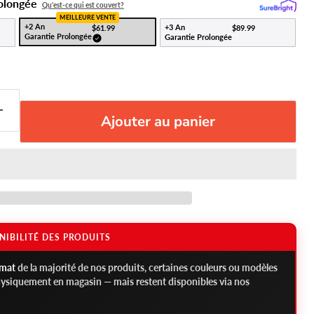
rolongée
Qu'est-ce qui est couvert?
MEILLEURE VENTE
+2 An
+3 An
$61.99
$89.99
Garantie Prolongée
Garantie Prolongée
Ajouter au panier
NIBILITÉ DES PRODUITS
rmat
de la majorité de nos produits, certaines couleurs ou modèles
hysiquement en magasin — mais restent disponibles via nos