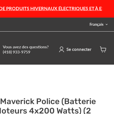
S HIVERNAUX ÉLECTRIQUES ET À ESSENCE !!!
Langue
Français
Vous avez des questions?
Se connecter
(418) 933-9759
Voir
le
panier
Maverick Police (Batterie
Moteurs 4x200 Watts) (2