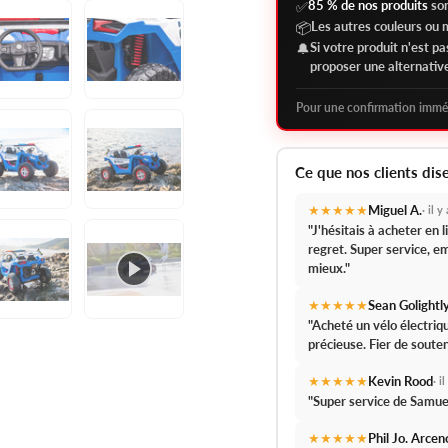
85 % de nos produits
son
✅
Les autres couleurs ou
📦
Si votre produit n'est p
🔔
proposer une alternativ
Pour une confirmation immé
Ce que nos clients dis
★★★★★
Miguel A.
· il 
"J'hésitais à acheter en
regret.
Super service, em
mieux."
★★★★★
Sean Golightl
"Acheté un vélo électri
précieuse.
Fier de souten
★★★★★
Kevin Rood
· i
"
Super service de Samue
★★★★★
Phil Jo. Arcen