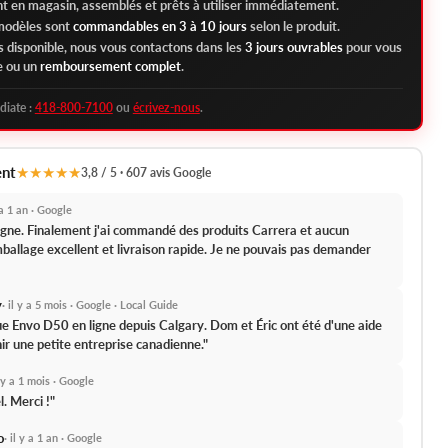
t en magasin, assemblés et prêts à utiliser immédiatement.
 modèles sont
commandables en 3 à 10 jours
selon le produit.
as disponible, nous vous contactons dans les
3 jours ouvrables
pour vous
e ou un
remboursement complet
.
diate :
418-800-7100
ou
écrivez-nous
.
ent
★★★★★
3,8 / 5 · 607 avis Google
y a 1 an · Google
 ligne. Finalement j'ai commandé des produits Carrera et aucun
ballage excellent et livraison rapide.
Je ne pouvais pas demander
y
· il y a 5 mois · Google · Local Guide
que Envo D50 en ligne depuis Calgary.
Dom et Éric ont été d'une aide
ir une petite entreprise canadienne."
l y a 1 mois · Google
l.
Merci !"
o
· il y a 1 an · Google