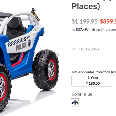
Places)
Prix d'origine
Prix a
$1,199.95
$899.
ou
$37.49/mois
en 24 versem
PAR
TURBO KIDS
Add Accidental Protection fr
1 Year
$
180.00
Color:
Blue