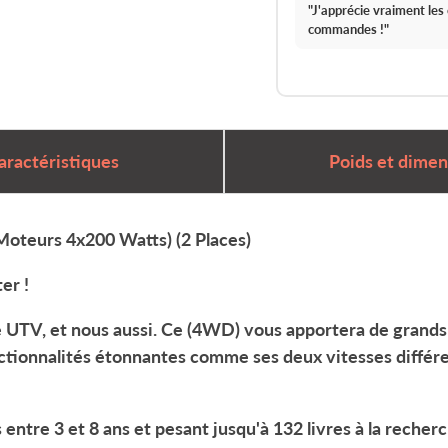
"J'apprécie vraiment le
commandes !
"
aractéristiques
Poids et dimen
Moteurs 4x200 Watts) (2 Places)
er !
 UTV, et nous aussi.
Ce
(4WD)
vous apportera de grands 
ctionnalités étonnantes comme ses deux vitesses différen
s entre 3 et 8 ans et pesant jusqu'à 132 livres à la recher