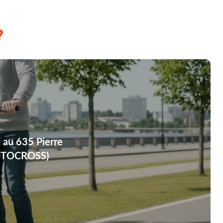
?
 au 635 Pierre
OTOCROSS)