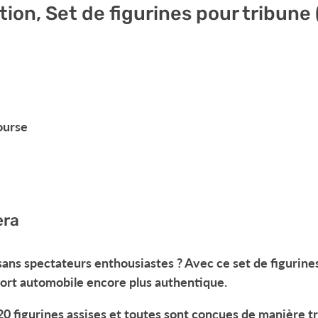
tion,
Set de figurines pour tribune 
ourse
rera
ns spectateurs enthousiastes ? Avec ce set de figurines
port automobile encore plus authentique.
20 figurines assises et toutes sont conçues de manière trè