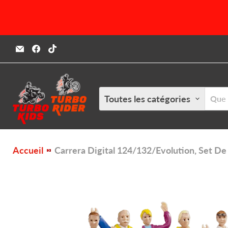
Email
Trouvez-
Trouvez-
Turbokids.ca
nous
nous
sur
sur
Facebook
TikTok
Toutes les catégories
Accueil
Carrera Digital 124/132/Evolution, Set De 