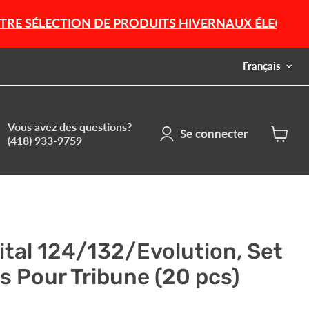
ON DE PRODUITS HIVERNAUX ÉLECTRIQUES ET À ES
Langue
Français
Vous avez des questions?
Se connecter
(418) 933-9759
Voir
le
panier
ital 124/132/Evolution, Set
s Pour Tribune (20 pcs)