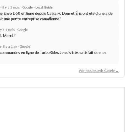
y
· il y a 5 mois · Google · Local Guide
que Envo D50 en ligne depuis Calgary.
Dom et Éric ont été d'une aide
ir une petite entreprise canadienne."
l y a 1 mois · Google
l.
Merci !"
o
· il y a 1 an · Google
s commandes en ligne de TurboRider.
Je suis très satisfait de mes
Voir tous les avis Google →