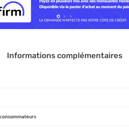
Diapositive
Diapositive
Diapositive
2
3
1
Informations complémentaires
es consommateurs