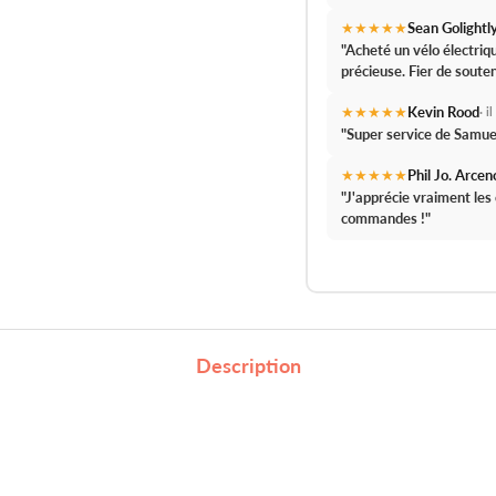
★★★★★
Sean Golightl
"Acheté un vélo électri
précieuse.
Fier de souten
★★★★★
Kevin Rood
· i
"
Super service de Samue
★★★★★
Phil Jo. Arcen
"J'apprécie vraiment le
commandes !
"
Description