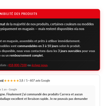
NIBILITÉ DES PRODUITS
rmat
de la majorité de nos produits, certaines couleurs ou modèles
hysiquement en magasin — mais restent disponibles via nos
t en magasin, assemblés et prêts à utiliser immédiatement.
 modèles sont
commandables en 3 à 10 jours
selon le produit.
as disponible, nous vous contactons dans les
3 jours ouvrables
pour vous
e ou un
remboursement complet
.
diate :
418-800-7100
ou
écrivez-nous
.
ent
★★★★★
3,8 / 5 · 607 avis Google
y a 1 an · Google
 ligne. Finalement j'ai commandé des produits Carrera et aucun
ballage excellent et livraison rapide.
Je ne pouvais pas demander