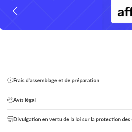
Diapositive
1
sur
3
Frais d'assemblage et de préparation
Avis légal
Divulgation en vertu de la loi sur la protection d