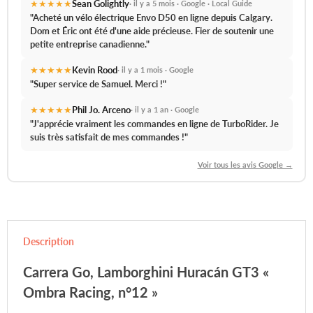
★★★★★
Sean Golightly
· il y a 5 mois · Google · Local Guide
"Acheté un vélo électrique Envo D50 en ligne depuis Calgary.
Dom et Éric ont été d'une aide précieuse.
Fier de soutenir une
petite entreprise canadienne."
★★★★★
Kevin Rood
· il y a 1 mois · Google
"
Super service de Samuel.
Merci !"
★★★★★
Phil Jo. Arceno
· il y a 1 an · Google
"J'apprécie vraiment les commandes en ligne de TurboRider.
Je
suis très satisfait de mes commandes !
"
Voir tous les avis Google →
Description
Carrera Go
, Lamborghini Huracán GT3 «
Ombra Racing, n°12 »