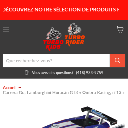
ÉCOUVREZ NOTRE SÉLECTION DE PRODUITS HIVERNA
Menu
Voir
le
panier
Vous avez des questions?
(418) 933-9759
Accueil
Carrera Go, Lamborghini Huracán GT3 « Ombra Racing, n°12 »