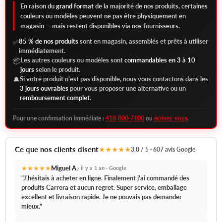
En raison du
grand format
de la majorité de nos produits, certaines
couleurs ou modèles peuvent ne pas être physiquement en
magasin — mais restent disponibles via nos fournisseurs.
85 % de nos produits
sont en magasin, assemblés et prêts à utiliser
✅
immédiatement.
Les autres couleurs ou modèles sont
commandables en 3 à 10
📦
jours
selon le produit.
Si votre produit n'est pas disponible, nous vous contactons dans les
🔔
3 jours ouvrables
pour vous proposer une alternative ou un
remboursement complet
.
Pour une confirmation immédiate :
418-800-7100
ou
écrivez-nous
.
Ce que nos clients disent
★★★★★
3,8 / 5 · 607 avis Google
★★★★★
Miguel A.
· il y a 1 an · Google
"J'hésitais à acheter en ligne. Finalement j'ai commandé des
produits Carrera et aucun regret.
Super service, emballage
excellent et livraison rapide.
Je ne pouvais pas demander
mieux."