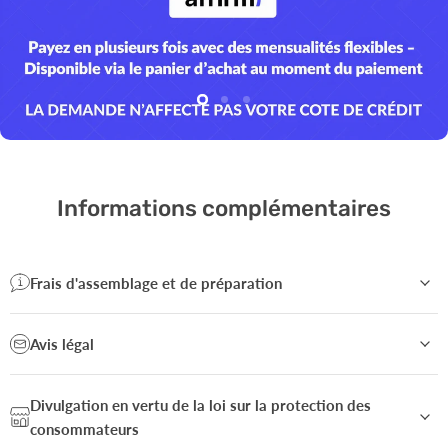
Diapositive
Diapositive
Diapositive
2
3
1
Diapositive
1
sur
3
Informations complémentaires
Frais d'assemblage et de préparation
Avis légal
Divulgation en vertu de la loi sur la protection des
consommateurs