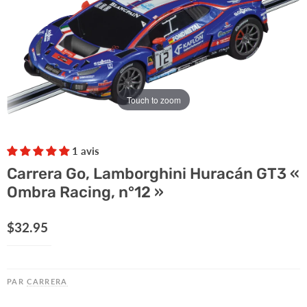
Touch to zoom
1 avis
Carrera Go, Lamborghini Huracán GT3 «
Ombra Racing, n°12 »
Prix actuel
$32.95
PAR
CARRERA