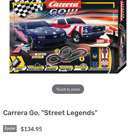
Touch to zoom
Carrera Go, "Street Legends"
Prix actuel
$134.95
Épuisé