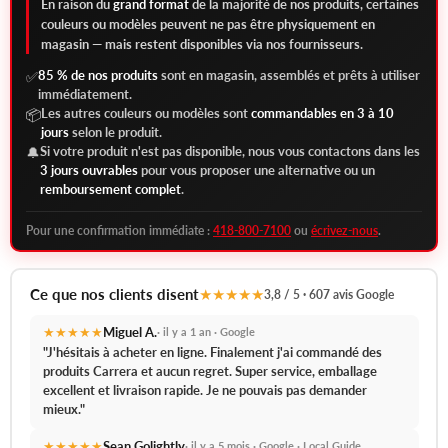
En raison du
grand format
de la majorité de nos produits, certaines
couleurs ou modèles peuvent ne pas être physiquement en
magasin — mais restent disponibles via nos fournisseurs.
85 % de nos produits
sont en magasin, assemblés et prêts à utiliser
✅
immédiatement.
Les autres couleurs ou modèles sont
commandables en 3 à 10
📦
jours
selon le produit.
Si votre produit n'est pas disponible, nous vous contactons dans les
🔔
3 jours ouvrables
pour vous proposer une alternative ou un
remboursement complet
.
Pour une confirmation immédiate :
418-800-7100
ou
écrivez-nous
.
Ce que nos clients disent
★★★★★
3,8 / 5 · 607 avis Google
★★★★★
Miguel A.
· il y a 1 an · Google
"J'hésitais à acheter en ligne. Finalement j'ai commandé des
produits Carrera et aucun regret.
Super service, emballage
excellent et livraison rapide.
Je ne pouvais pas demander
mieux."
★★★★★
Sean Golightly
· il y a 5 mois · Google · Local Guide