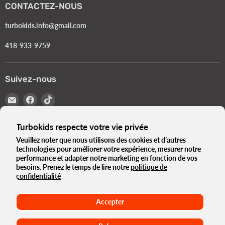
CONTACTEZ-NOUS
turbokids.info@gmail.com
418-933-9759
Suivez-nous
Email
Trouvez-
Trouvez-
Turbokids.ca
nous
nous
sur
sur
Turbokids respecte votre vie privée
Facebook
TikTok
Veuillez noter que nous utilisons des cookies et d’autres
Langue
Français
technologies pour améliorer votre expérience, mesurer notre
performance et adapter notre marketing en fonction de vos
Pays
Canada
(CAD $)
besoins. Prenez le temps de lire notre
politique de
confidentialité
Le Turbo Blogue
Notre histoire
Politique de Confidentialité
Termes et Conditions
Normes Gouvernementales e-Bikes
Accepter
Conditions d'utilisation
Politique de remboursement
Maison