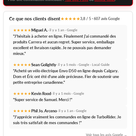
Ce que nos clients disent
★★★★★
3,8 / 5 · 607 avis Google
★★★★★
Miguel A.
· il y a 1 an · Google
"J'hésitais à acheter en ligne. Finalement j'ai commandé des
produits Carrera et aucun regret.
Super service, emballage
excellent et livraison rapide.
Je ne pouvais pas demander
mieux."
★★★★★
Sean Golightly
· il y a 5 mois · Google · Local Guide
"Acheté un vélo électrique Envo D50 en ligne depuis Calgary.
Dom et Éric ont été d'une aide précieuse.
Fier de soutenir une
petite entreprise canadienne."
★★★★★
Kevin Rood
· il y a 1 mois · Google
"
Super service de Samuel.
Merci !"
★★★★★
Phil Jo. Arceno
· il y a 1 an · Google
"J'apprécie vraiment les commandes en ligne de TurboRider.
Je
suis très satisfait de mes commandes !
"
Voir tous les avis Google →