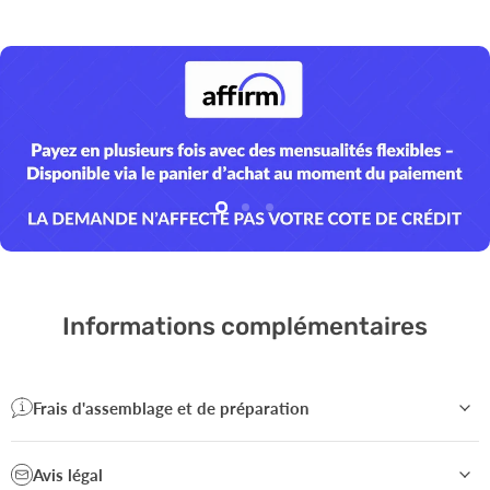
Diapositive
Diapositive
Diapositive
2
3
1
Diapositive
1
sur
3
Informations complémentaires
Frais d'assemblage et de préparation
Avis légal