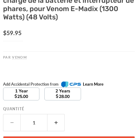
charge de la batterie et interrupteur de
phares, pour Venom E-Madix (1300
Watts) (48 Volts)
Prix actuel
$59.95
PAR
VENOM
Add Accidental Protection from
Learn More
1 Year
2 Years
$
$
25.00
28.00
QUANTITÉ