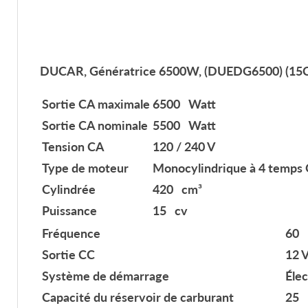
DUCAR, Génératrice 6500W, (DUEDG6500) (15C
Sortie CA maximale
6500 Watt
Sortie CA nominale
5500 Watt
Tension CA
120 / 240 V
Type de moteur
Monocylindrique à 4 temps OH
Cylindrée
420 cm³
Puissance
15 cv
Fréquence
60 
Sortie CC
12 V
Système de démarrage
Élec
Capacité du réservoir de carburant
25 L