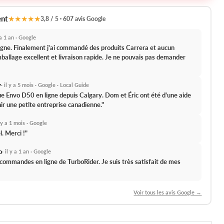
ent
★★★★★
3,8 / 5 · 607 avis Google
y a 1 an · Google
 ligne. Finalement j'ai commandé des produits Carrera et aucun
ballage excellent et livraison rapide.
Je ne pouvais pas demander
y
· il y a 5 mois · Google · Local Guide
que Envo D50 en ligne depuis Calgary.
Dom et Éric ont été d'une aide
ir une petite entreprise canadienne."
l y a 1 mois · Google
l.
Merci !"
o
· il y a 1 an · Google
s commandes en ligne de TurboRider.
Je suis très satisfait de mes
Voir tous les avis Google →