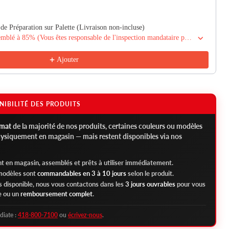
de Préparation sur Palette (Livraison non-incluse)
Préparation en boite préassemblé à 85% (Vous êtes responsable de l'inspection mandataire par un mécanicien certifié)
Ajouter
NIBILITÉ DES PRODUITS
rmat
de la majorité de nos produits, certaines couleurs ou modèles
hysiquement en magasin — mais restent disponibles via nos
t en magasin, assemblés et prêts à utiliser immédiatement.
 modèles sont
commandables en 3 à 10 jours
selon le produit.
as disponible, nous vous contactons dans les
3 jours ouvrables
pour vous
e ou un
remboursement complet
.
diate :
418-800-7100
ou
écrivez-nous
.