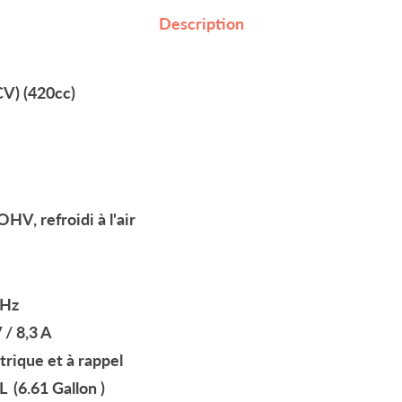
Description
V) (420cc)
V, refroidi à l'air
Hz
 / 8,3 A
trique et à rappel
 (6.61 Gallon )