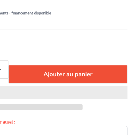
ents ·
financement disponible
Ajouter au panier
 aussi :
xt buttons to navigate through product recommendations, or s