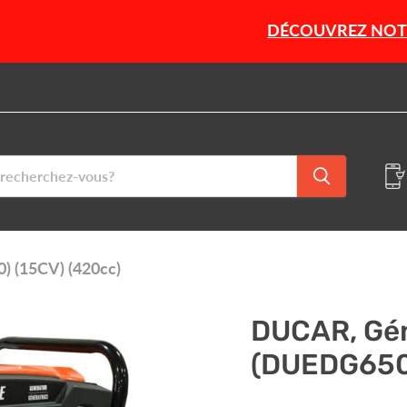
DÉCOUVREZ NOTRE SÉLECTI
 (15CV) (420cc)
DUCAR, Gén
(DUEDG6500