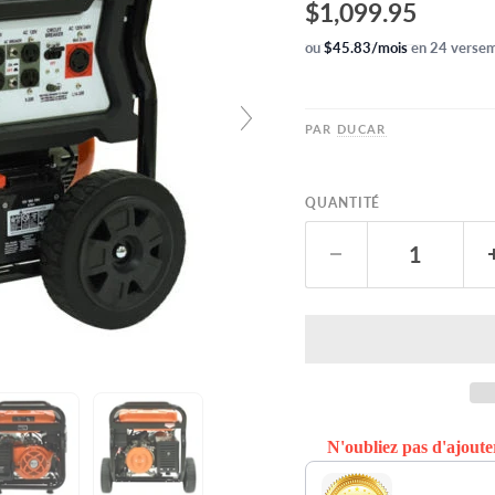
$1,099.95
ou
$45.83/mois
en 24 versem
PAR
DUCAR
QUANTITÉ
N'oubliez pas d'ajouter
Use the Previous and Ne