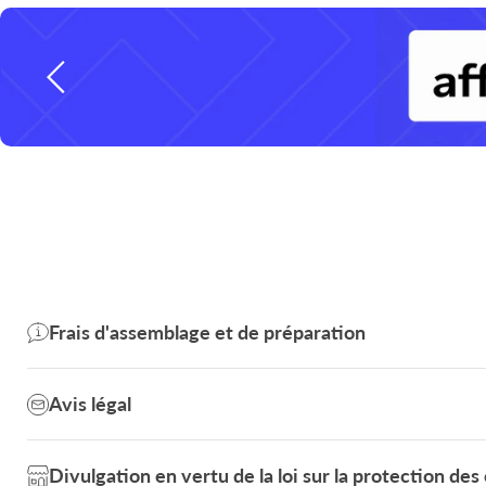
Diapositive
1
sur
3
Frais d'assemblage et de préparation
Avis légal
Divulgation en vertu de la loi sur la protection d