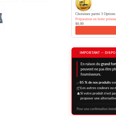
Choisissez parmi 3 Options 
$0,00
⚡
IMPORTANT — DISPO
En raison du
grand fo
peuvent ne pas être p
fournisseurs.
85 % de nos produits
son
✅
Les autres couleurs ou
📦
Si votre produit n'est p
🔔
proposer une alternativ
Pour une confirmation immé