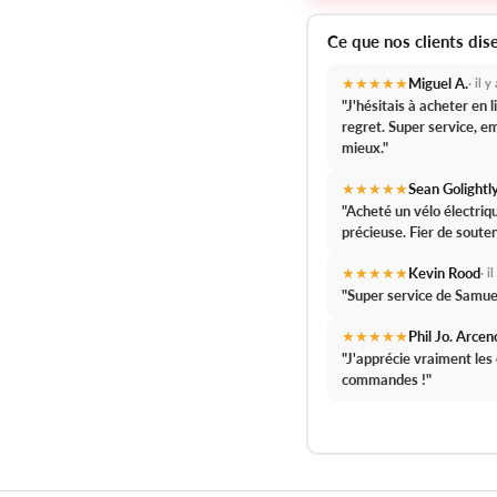
Ce que nos clients dis
★★★★★
Miguel A.
· il 
"J'hésitais à acheter en
regret.
Super service, em
mieux."
★★★★★
Sean Golightl
"Acheté un vélo électri
précieuse.
Fier de souten
★★★★★
Kevin Rood
· i
"
Super service de Samue
★★★★★
Phil Jo. Arcen
"J'apprécie vraiment le
commandes !
"