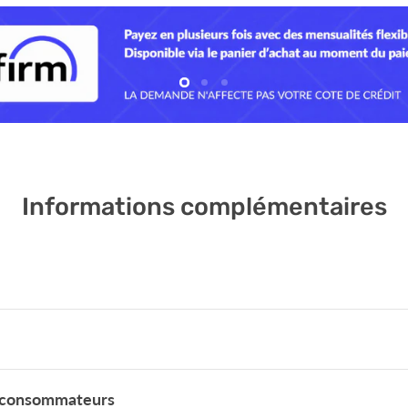
Diapositive
Diapositive
Diapositive
2
3
1
Informations complémentaires
es consommateurs