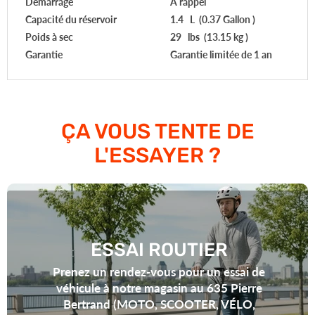
Démarrage
À rappel
Capacité du réservoir
1.4 L (0.37 Gallon )
Poids à sec
29 lbs (13.15 kg )
Garantie
Garantie limitée de 1 an
ÇA VOUS TENTE DE
L'ESSAYER ?
ESSAI ROUTIER
Prenez un rendez-vous pour un essai de
véhicule à notre magasin au 635 Pierre
Bertrand (MOTO, SCOOTER, VÉLO,