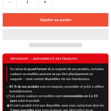
Ajouter au panier
⚡
IMPORTANT — DISPONIBILITÉ DES PRODUITS
En raison du
grand format
de la majorité de nos produits, certaines
couleurs ou modèles peuvent ne pas être physiquement en
magasin — mais restent disponibles via nos fournisseurs.
85 % de nos produits
sont en magasin, assemblés et prêts à utiliser
✅
immédiatement.
Les autres couleurs ou modèles sont
commandables en 3 à 10
📦
jours
selon le produit.
Si votre produit n'est pas disponible, nous vous contactons dans les
🔔
3 jours ouvrables
pour vous proposer une alternative ou un