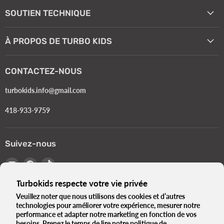
SOUTIEN TECHNIQUE
À PROPOS DE TURBO KIDS
CONTACTEZ-NOUS
turbokids.info@gmail.com
418-933-9759
Suivez-nous
Email
Trouvez-
Trouvez-
Turbokids.ca
nous
nous
Turbokids respecte votre vie privée
sur
sur
Facebook
TikTok
Veuillez noter que nous utilisons des cookies et d’autres
technologies pour améliorer votre expérience, mesurer notre
Langue
Français
performance et adapter notre marketing en fonction de vos
besoins. Prenez le temps de lire notre
politique de