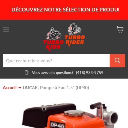
DÉCOUVREZ NOTRE SÉLECTION DE PRODUITS HIVE
Menu
Voir
le
panier
Vous avez des questions?
(418) 933-9759
Accueil
DUCAR, Pompe à Eau 1.5" (DP40)