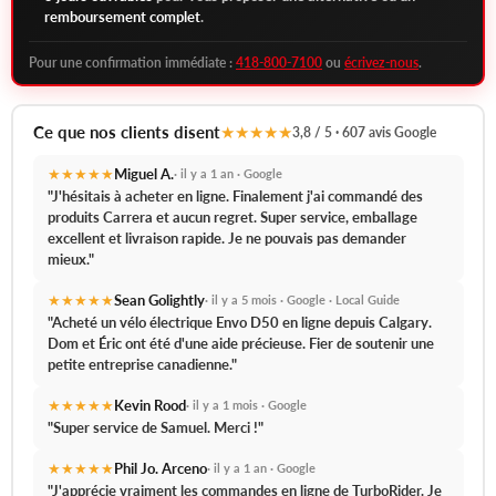
remboursement complet
.
Pour une confirmation immédiate :
418-800-7100
ou
écrivez-nous
.
Ce que nos clients disent
★★★★★
3,8 / 5 · 607 avis Google
★★★★★
Miguel A.
· il y a 1 an · Google
"J'hésitais à acheter en ligne. Finalement j'ai commandé des
produits Carrera et aucun regret.
Super service, emballage
excellent et livraison rapide.
Je ne pouvais pas demander
mieux."
★★★★★
Sean Golightly
· il y a 5 mois · Google · Local Guide
"Acheté un vélo électrique Envo D50 en ligne depuis Calgary.
Dom et Éric ont été d'une aide précieuse.
Fier de soutenir une
petite entreprise canadienne."
★★★★★
Kevin Rood
· il y a 1 mois · Google
"
Super service de Samuel.
Merci !"
★★★★★
Phil Jo. Arceno
· il y a 1 an · Google
"J'apprécie vraiment les commandes en ligne de TurboRider.
Je