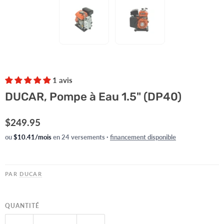
1 avis
DUCAR, Pompe à Eau 1.5" (DP40)
Prix actuel
$249.95
ou
$10.41/mois
en 24 versements ·
financement disponible
PAR
DUCAR
QUANTITÉ