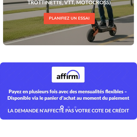
TROTTINETTE, VTT, MOTOCROSS)
PLANIFIEZ UN ESSAI
Diapositive
Diapositive
Diapositive
2
3
1
Diapositive
1
sur
3