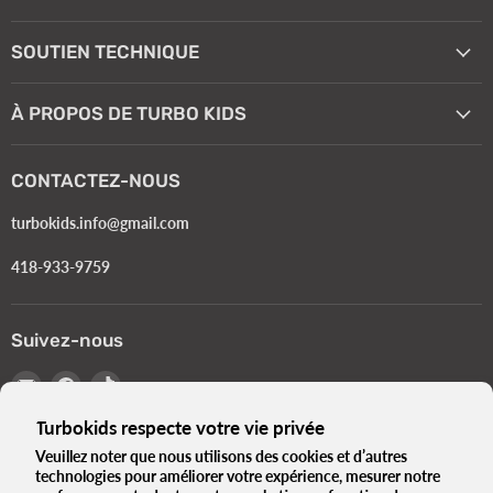
SOUTIEN TECHNIQUE
À PROPOS DE TURBO KIDS
CONTACTEZ-NOUS
turbokids.info@gmail.com
418-933-9759
Suivez-nous
Email
Trouvez-
Trouvez-
Turbokids.ca
nous
nous
Turbokids respecte votre vie privée
sur
sur
Facebook
TikTok
Veuillez noter que nous utilisons des cookies et d’autres
technologies pour améliorer votre expérience, mesurer notre
Langue
Français