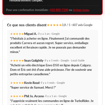
remboursement complet
.
Pour une confirmation immédiate :
418-800-7100
ou
écrivez-nous
.
Ce que nos clients disent
★★★★★
3,8 / 5 · 607 avis Google
★★★★★
Miguel A.
· il y a 1 an · Google
"J'hésitais à acheter en ligne. Finalement j'ai commandé des
produits Carrera et aucun regret.
Super service, emballage
excellent et livraison rapide.
Je ne pouvais pas demander
mieux."
★★★★★
Sean Golightly
· il y a 5 mois · Google · Local Guide
"Acheté un vélo électrique Envo D50 en ligne depuis Calgary.
Dom et Éric ont été d'une aide précieuse.
Fier de soutenir une
petite entreprise canadienne."
★★★★★
Kevin Rood
· il y a 1 mois · Google
"
Super service de Samuel.
Merci !"
★★★★★
Phil Jo. Arceno
· il y a 1 an · Google
"J'apprécie vraiment les commandes en ligne de TurboRider.
Je