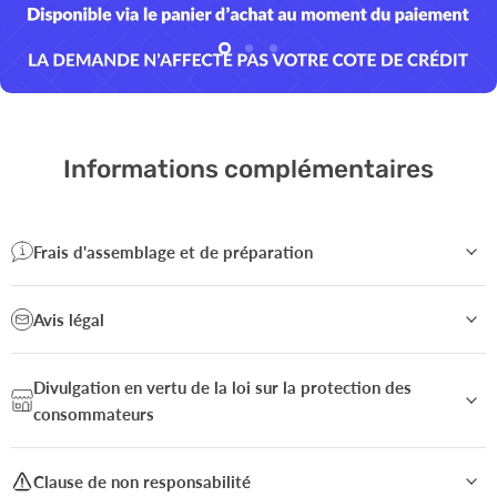
Diapositive
Diapositive
Diapositive
2
3
1
Diapositive
1
sur
3
Informations complémentaires
Frais d'assemblage et de préparation
Avis légal
Divulgation en vertu de la loi sur la protection des
consommateurs
Clause de non responsabilité