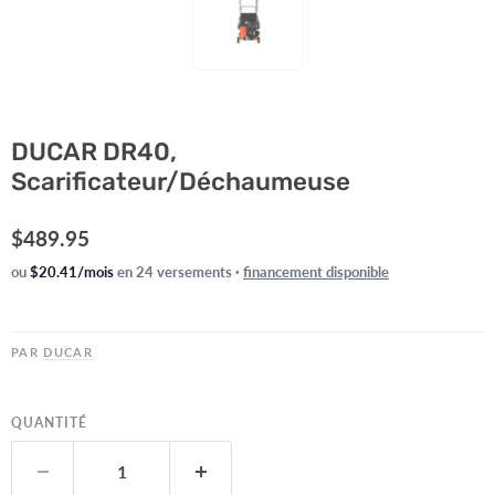
DUCAR DR40,
Scarificateur/Déchaumeuse
Prix actuel
$489.95
ou
$20.41/mois
en 24 versements ·
financement disponible
PAR
DUCAR
QUANTITÉ