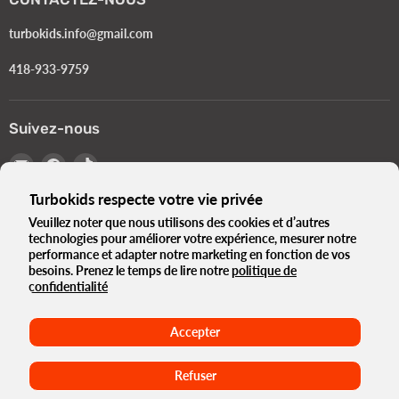
turbokids.info@gmail.com
418-933-9759
Suivez-nous
Email
Trouvez-
Trouvez-
Turbokids.ca
nous
nous
Turbokids respecte votre vie privée
sur
sur
Facebook
TikTok
Veuillez noter que nous utilisons des cookies et d’autres
technologies pour améliorer votre expérience, mesurer notre
Langue
Français
performance et adapter notre marketing en fonction de vos
Pays
besoins. Prenez le temps de lire notre
politique de
Canada
(CAD $)
confidentialité
Le Turbo Blogue
Notre histoire
Politique de Confidentialité
Accepter
Termes et Conditions
Normes Gouvernementales e-Bikes
Conditions d'utilisation
Politique de remboursement
Maison
Refuser
Droits d'auteur © 2026 Turbokids.ca.