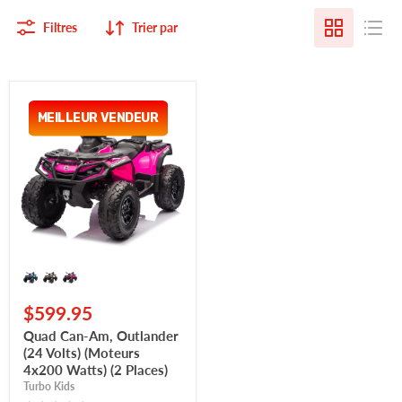
Filtres
Trier par
Quad
Can-
MEILLEUR VENDEUR
Am,
Outlander
(24
Volts)
(Moteurs
4x200
Watts)
(2
Places)
$599.95
Quad Can-Am, Outlander
(24 Volts) (Moteurs
4x200 Watts) (2 Places)
Turbo Kids